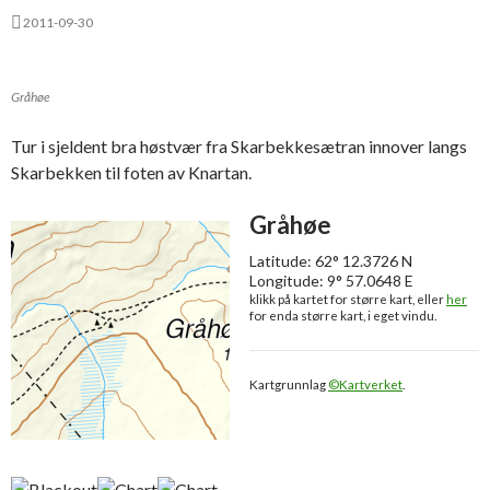
2011-09-30
Gråhøe
Tur i sjeldent bra høstvær fra Skarbekkesætran innover langs
Skarbekken til foten av Knartan.
Gråhøe
Latitude: 62° 12.3726 N
Longitude: 9° 57.0648 E
klikk på kartet for større kart, eller
her
for enda større kart, i eget vindu.
Kartgrunnlag
©Kartverket
.