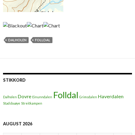
DALHOLEN
FOLLDAL
STIKKORD
Folldal
Dovre
Haverdalen
Dalholen
Einunndalen
Grimsdalen
Stadsbuøye
Streitkampen
AUGUST 2026