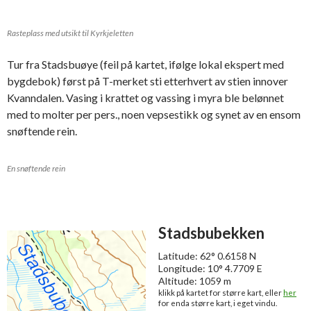
Rasteplass med utsikt til Kyrkjeletten
Tur fra Stadsbuøye (feil på kartet, ifølge lokal ekspert med
bygdebok) først på T-merket sti etterhvert av stien innover
Kvanndalen. Vasing i krattet og vassing i myra ble belønnet
med to molter per pers., noen vepsestikk og synet av en ensom
snøftende rein.
En snøftende rein
Stadsbubekken
Latitude: 62° 0.6158 N
Longitude: 10° 4.7709 E
Altitude: 1059 m
klikk på kartet for større kart, eller
her
for enda større kart, i eget vindu.