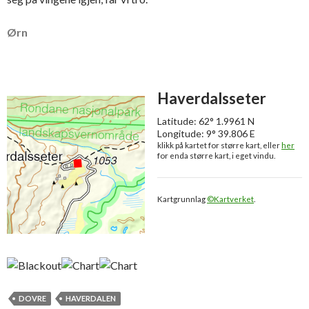
Ørn
Haverdalsseter
Latitude: 62° 1.9961 N
Longitude: 9° 39.806 E
klikk på kartet for større kart, eller
her
for enda større kart, i eget vindu.
Kartgrunnlag
©Kartverket
.
DOVRE
HAVERDALEN