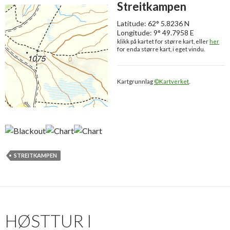
Streitkampen
Latitude: 62° 5.8236 N
Longitude: 9° 49.7958 E
klikk på kartet for større kart, eller
her
for enda større kart, i eget vindu.
Kartgrunnlag
©Kartverket
.
STREITKAMPEN
HØSTTUR I