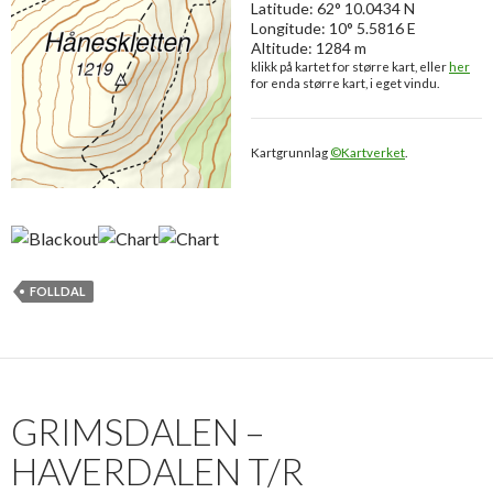
Latitude: 62° 10.0434 N
Longitude: 10° 5.5816 E
Altitude: 1284 m
klikk på kartet for større kart, eller
her
for enda større kart, i eget vindu.
Kartgrunnlag
©Kartverket
.
FOLLDAL
GRIMSDALEN –
HAVERDALEN T/R