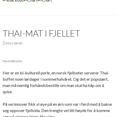
THAI-MAT I FJELLET
2011-08-06
Haverdalsseter
Her er en bi-kulturell perle, en norsk fjellseter serverer Thai-
buffet noen lørdager i sommerhalvåret. Og det er populært,
man må nemlig forhåndsbestille om man skal ha håp om å
spise.
På vei innover fikk vi øye på en ørn som var i ferd med å bakse
seg oppover fjellsida. Den trengte vel litt høyde for å komme
seg på vingene igjen, får vi tro.