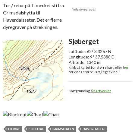
Tur / retur på T-merket sti fra
Hele dyregraven
Grimsdalshytta til
Haverdalsseter. Det er flerre
dyregraver på strekningen.
Sjøberget
Latitude: 62° 3.3267 N
Longitude: 9° 37.5388 E
Altitude: 1340 m
klikk på kartet for større kart, eller
her
for enda større kart, i eget vindu.
Kartgrunnlag
©Kartverket
.
DOVRE
FOLLDAL
GRIMSDALEN
HAVERDALEN