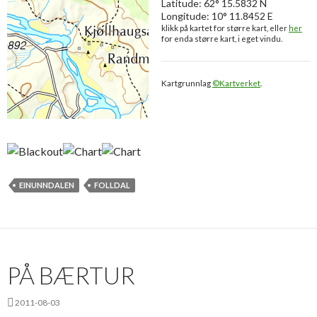
Latitude: 62° 15.5832 N
Longitude: 10° 11.8452 E
klikk på kartet for større kart, eller
her
for enda større kart, i eget vindu.
Kartgrunnlag
©Kartverket
.
EINUNNDALEN
FOLLDAL
PÅ BÆRTUR
2011-08-03