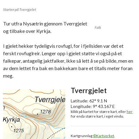
Starten på Tverrgjelet
Tur utfra Nysætrin gjennom Tverrgjelet
Falk
og tilbake over Kyrkja.
I gjelet hekker tydeligvis rovfugl, for i fjellsiden var det et
ferskt rovfuglreir. Lenger opp i gjelet støtte vi også på et
falkepar, antagelig jaktfalker, ikke så lett å se på bilde, men en
av dem lettet fra bak en bakkekam bare et titalls meter foran
meg.
Tverrgjelet
Latitude: 62° 9.1 N
Longitude: 9° 43.167 E
klikk på kartet for større kart, eller
her
for enda større kart, i eget vindu.
Kartgrunnlag
©Kartverket
.