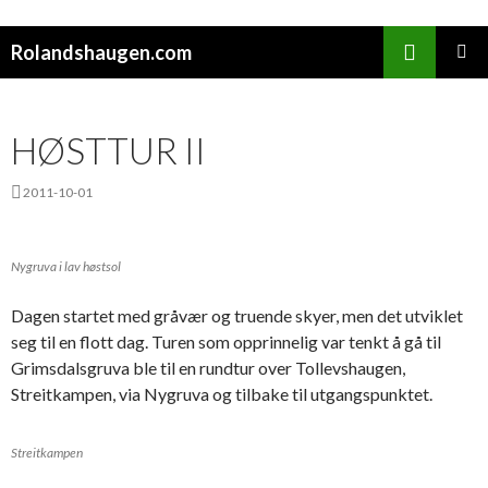
Søk
Rolandshaugen.com
HOPP
PRIMÆ
TIL
INNHOLD
HØSTTUR II
2011-10-01
Nygruva i lav høstsol
Dagen startet med gråvær og truende skyer, men det utviklet
seg til en flott dag. Turen som opprinnelig var tenkt å gå til
Grimsdalsgruva ble til en rundtur over Tollevshaugen,
Streitkampen, via Nygruva og tilbake til utgangspunktet.
Streitkampen