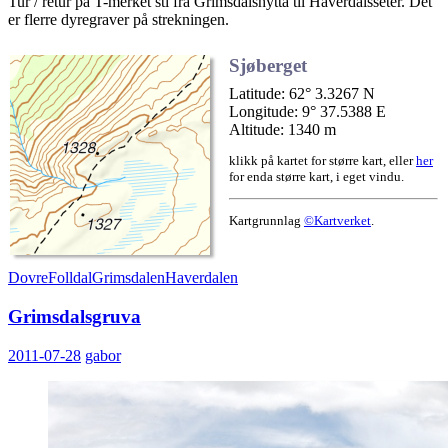
Tur / retur på T-merket sti fra Grimsdalshytta til Haverdalsseter. Det
er flerre dyregraver på strekningen.
Sjøberget
Latitude: 62° 3.3267 N
Longitude: 9° 37.5388 E
Altitude: 1340 m
klikk på kartet for større kart, eller
her
for enda større kart, i eget vindu.
Kartgrunnlag
©Kartverket
.
Dovre
Folldal
Grimsdalen
Haverdalen
Grimsdalsgruva
2011-07-28
gabor