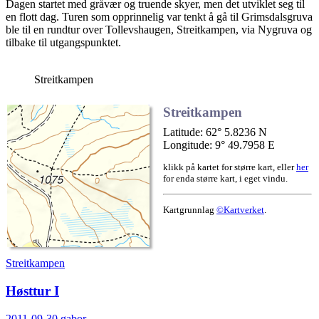
Dagen startet med gråvær og truende skyer, men det utviklet seg til
en flott dag. Turen som opprinnelig var tenkt å gå til Grimsdalsgruva
ble til en rundtur over Tollevshaugen, Streitkampen, via Nygruva og
tilbake til utgangspunktet.
Streitkampen
Streitkampen
Latitude: 62° 5.8236 N
Longitude: 9° 49.7958 E
klikk på kartet for større kart, eller
her
for enda større kart, i eget vindu.
Kartgrunnlag
©Kartverket
.
Streitkampen
Høsttur I
2011-09-30
gabor