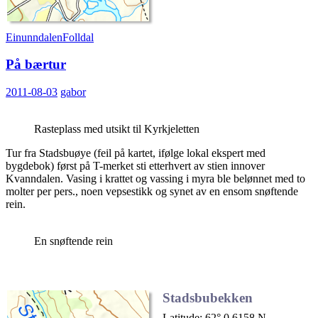
Einunndalen
Folldal
På bærtur
2011-08-03
gabor
Rasteplass med utsikt til Kyrkjeletten
Tur fra Stadsbuøye (feil på kartet, ifølge lokal ekspert med
bygdebok) først på T-merket sti etterhvert av stien innover
Kvanndalen. Vasing i krattet og vassing i myra ble belønnet med to
molter per pers., noen vepsestikk og synet av en ensom snøftende
rein.
En snøftende rein
Stadsbubekken
Latitude: 62° 0.6158 N