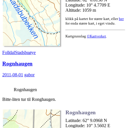
Longitude: 10° 4.7709 E
Altitude: 1059 m
klikk på kartet for større kart, eller
her
for enda større kart, i eget vindu.
Kartgrunnlag
©Kartverket
.
Folldal
Stadsbuøye
Rognhaugen
2011-08-01
gabor
Rognhaugen
Bitte-liten tur til Ronghaugen.
Rognhaugen
Latitude: 62° 9.0968 N
Longitude: 10° 3.5602 E