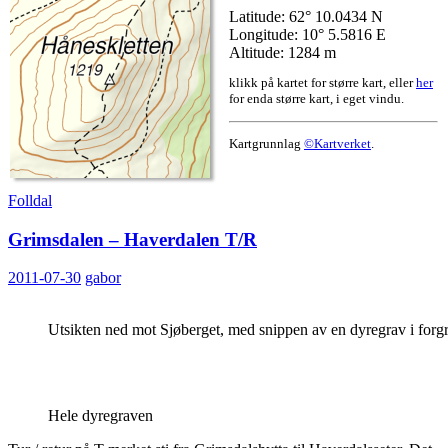
Latitude: 62° 10.0434 N
Longitude: 10° 5.5816 E
Altitude: 1284 m
klikk på kartet for større kart, eller
her
for enda større kart, i eget vindu.
Kartgrunnlag
©Kartverket
.
Folldal
Grimsdalen – Haverdalen T/R
2011-07-30
gabor
Utsikten ned mot Sjøberget, med snippen av en dyregrav i forg
Hele dyregraven