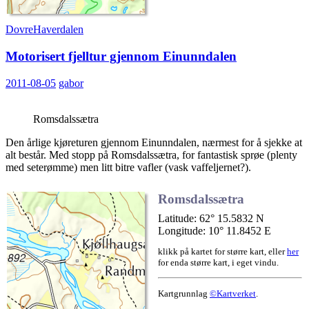
Dovre
Haverdalen
Motorisert fjelltur gjennom Einunndalen
2011-08-05
gabor
Romsdalssætra
Den årlige kjøreturen gjennom Einunndalen, nærmest for å sjekke at
alt består. Med stopp på Romsdalssætra, for fantastisk sprøe (plenty
med seterømme) men litt bitre vafler (vask vaffeljernet?).
Romsdalssætra
Latitude: 62° 15.5832 N
Longitude: 10° 11.8452 E
klikk på kartet for større kart, eller
her
for enda større kart, i eget vindu.
Kartgrunnlag
©Kartverket
.