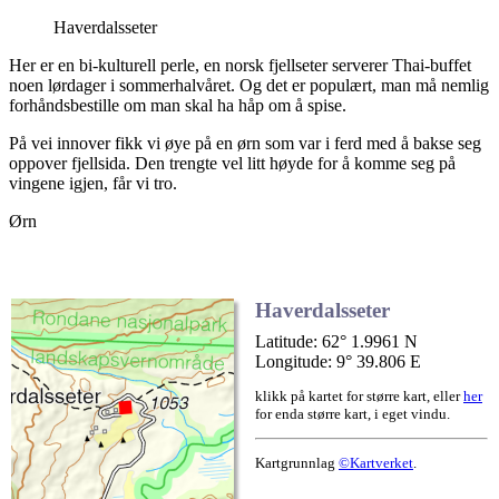
Haverdalsseter
Her er en bi-kulturell perle, en norsk fjellseter serverer Thai-buffet
noen lørdager i sommerhalvåret. Og det er populært, man må nemlig
forhåndsbestille om man skal ha håp om å spise.
På vei innover fikk vi øye på en ørn som var i ferd med å bakse seg
oppover fjellsida. Den trengte vel litt høyde for å komme seg på
vingene igjen, får vi tro.
Ørn
Haverdalsseter
Latitude: 62° 1.9961 N
Longitude: 9° 39.806 E
klikk på kartet for større kart, eller
her
for enda større kart, i eget vindu.
Kartgrunnlag
©Kartverket
.