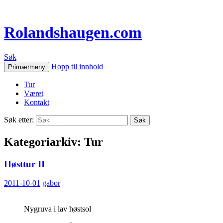
Rolandshaugen.com
Søk
Hopp til innhold
Primærmeny
Tur
Været
Kontakt
Søk etter:
Kategoriarkiv: Tur
Høsttur II
2011-10-01
gabor
Nygruva i lav høstsol