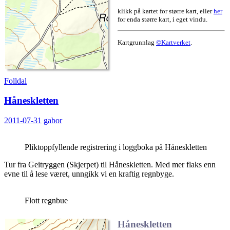
klikk på kartet for større kart, eller
her
for enda større kart, i eget vindu.
Kartgrunnlag
©Kartverket
.
Folldal
Håneskletten
2011-07-31
gabor
Pliktoppfyllende registrering i loggboka på Håneskletten
Tur fra Geitryggen (Skjerpet) til Håneskletten. Med mer flaks enn
evne til å lese været, unngikk vi en kraftig regnbyge.
Flott regnbue
Håneskletten