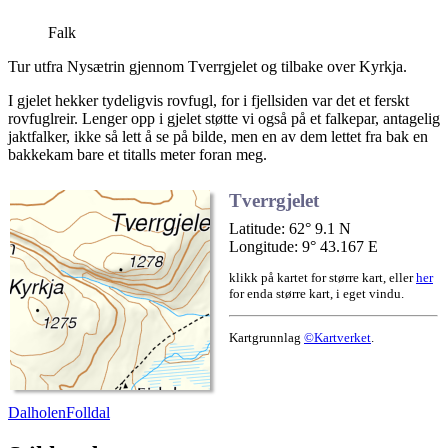
Falk
Tur utfra Nysætrin gjennom Tverrgjelet og tilbake over Kyrkja.
I gjelet hekker tydeligvis rovfugl, for i fjellsiden var det et ferskt
rovfuglreir. Lenger opp i gjelet støtte vi også på et falkepar, antagelig
jaktfalker, ikke så lett å se på bilde, men en av dem lettet fra bak en
bakkekam bare et titalls meter foran meg.
Tverrgjelet
Latitude: 62° 9.1 N
Longitude: 9° 43.167 E
klikk på kartet for større kart, eller
her
for enda større kart, i eget vindu.
Kartgrunnlag
©Kartverket
.
Dalholen
Folldal