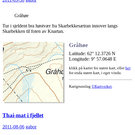
Gråhøe
Tur i sjeldent bra høstvær fra Skarbekkesætran innover langs
Skarbekken til foten av Knartan.
Gråhøe
Latitude: 62° 12.3726 N
Longitude: 9° 57.0648 E
klikk på kartet for større kart, eller
her
for enda større kart, i eget vindu.
Kartgrunnlag
©Kartverket
.
Thai-mat i fjellet
2011-08-06
gabor