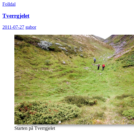
Folldal
Tverrgjelet
2011-07-27
gabor
Starten på Tverrgjelet