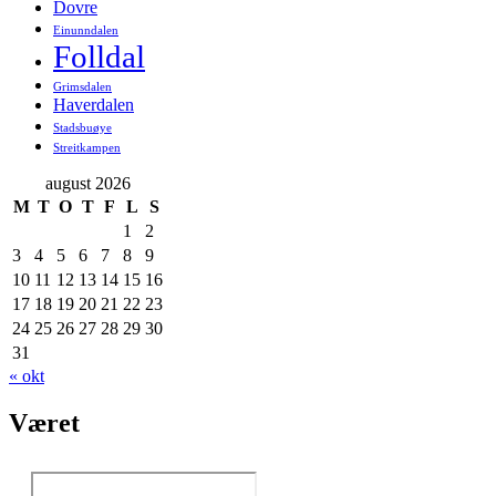
Dovre
Einunndalen
Folldal
Grimsdalen
Haverdalen
Stadsbuøye
Streitkampen
august 2026
M
T
O
T
F
L
S
1
2
3
4
5
6
7
8
9
10
11
12
13
14
15
16
17
18
19
20
21
22
23
24
25
26
27
28
29
30
31
« okt
Været