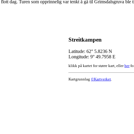
n flott dag. Turen som opprinnelig var tenkt å gå til Grimsdalsgruva ble
Streitkampen
Latitude: 62° 5.8236 N
Longitude: 9° 49.7958 E
klikk på kartet for større kart, eller
her
fo
Kartgrunnlag
©Kartverket
.