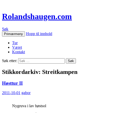
Rolandshaugen.com
Søk
Hopp til innhold
Primærmeny
Tur
Været
Kontakt
Søk etter:
Stikkordarkiv: Streitkampen
Høsttur II
2011-10-01
gabor
Nygruva i lav høstsol