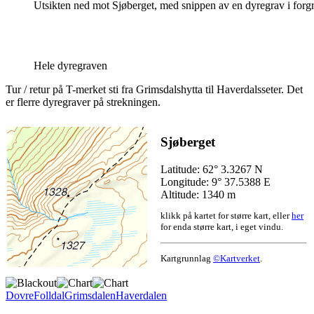
Utsikten ned mot Sjøberget, med snippen av en dyregrav i forg
Hele dyregraven
Tur / retur på T-merket sti fra Grimsdalshytta til Haverdalsseter. Det
er flerre dyregraver på strekningen.
Sjøberget
Latitude: 62° 3.3267 N
Longitude: 9° 37.5388 E
Altitude: 1340 m
klikk på kartet for større kart, eller
her
for enda større kart, i eget vindu.
Kartgrunnlag
©Kartverket
.
Dovre
Folldal
Grimsdalen
Haverdalen