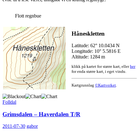
Flott regnbue
Håneskletten
Latitude: 62° 10.0434 N
Longitude: 10° 5.5816 E
Altitude: 1284 m
klikk på kartet for større kart, eller
her
for enda større kart, i eget vindu.
Kartgrunnlag
©Kartverket
.
Folldal
Grimsdalen – Haverdalen T/R
2011-07-30
gabor