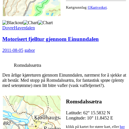
Kartgrunnlag
©Kartverket
.
Dovre
Haverdalen
Motorisert fjelltur gjennom Einunndalen
2011-08-05
gabor
Romsdalssætra
Den årlige kjøreturen gjennom Einunndalen, nærmest for å sjekke at
alt består. Med stopp på Romsdalssætra, for fantastisk sprøe (plenty
med seterømme) men litt bitre vafler (vask vaffeljernet?).
Romsdalssætra
Latitude: 62° 15.5832 N
Longitude: 10° 11.8452 E
klikk på kartet for større kart, eller
her