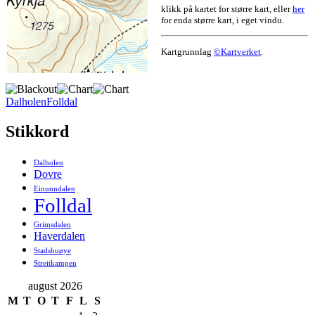
klikk på kartet for større kart, eller
her
for enda større kart, i eget vindu.
Kartgrunnlag
©Kartverket
.
Dalholen
Folldal
Stikkord
Dalholen
Dovre
Einunndalen
Folldal
Grimsdalen
Haverdalen
Stadsbuøye
Streitkampen
august 2026
M
T
O
T
F
L
S