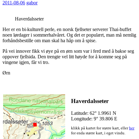
2011-08-06
gabor
Haverdalsseter
Her er en bi-kulturell perle, en norsk fjellseter serverer Thai-buffet
noen lørdager i sommerhalvåret. Og det er populært, man må nemlig
forhåndsbestille om man skal ha håp om å spise.
På vei innover fikk vi øye på en ørn som var i ferd med å bakse seg
oppover fjellsida. Den trengte vel litt høyde for å komme seg på
vingene igjen, får vi tro.
Ørn
Haverdalsseter
Latitude: 62° 1.9961 N
Longitude: 9° 39.806 E
klikk på kartet for større kart, eller
her
for enda større kart, i eget vindu.