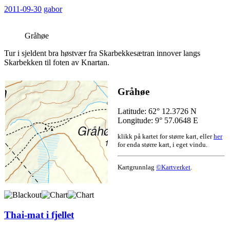
2011-09-30
gabor
Gråhøe
Tur i sjeldent bra høstvær fra Skarbekkesætran innover langs
Skarbekken til foten av Knartan.
Gråhøe
Latitude: 62° 12.3726 N
Longitude: 9° 57.0648 E
klikk på kartet for større kart, eller
her
for enda større kart, i eget vindu.
Kartgrunnlag
©Kartverket
.
Thai-mat i fjellet