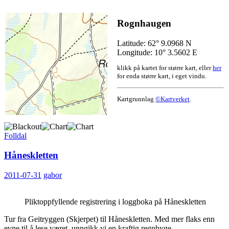
Rognhaugen
Latitude: 62° 9.0968 N
Longitude: 10° 3.5602 E
klikk på kartet for større kart, eller
her
for enda større kart, i eget vindu.
Kartgrunnlag
©Kartverket
.
Folldal
Håneskletten
2011-07-31
gabor
Pliktoppfyllende registrering i loggboka på Håneskletten
Tur fra Geitryggen (Skjerpet) til Håneskletten. Med mer flaks enn
evne til å lese været, unngikk vi en kraftig regnbyge.