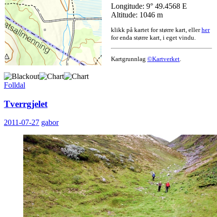
Longitude: 9° 49.4568 E
Altitude: 1046 m
klikk på kartet for større kart, eller
her
for enda større kart, i eget vindu.
Kartgrunnlag
©Kartverket
.
Folldal
Tverrgjelet
2011-07-27
gabor