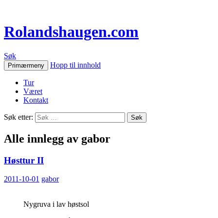
Rolandshaugen.com
Søk
Hopp til innhold
Primærmeny
Tur
Været
Kontakt
Søk etter:
Alle innlegg av gabor
Høsttur II
2011-10-01
gabor
Nygruva i lav høstsol