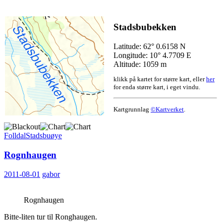
Stadsbubekken
Latitude: 62° 0.6158 N
Longitude: 10° 4.7709 E
Altitude: 1059 m
klikk på kartet for større kart, eller
her
for enda større kart, i eget vindu.
Kartgrunnlag
©Kartverket
.
Folldal
Stadsbuøye
Rognhaugen
2011-08-01
gabor
Rognhaugen
Bitte-liten tur til Ronghaugen.