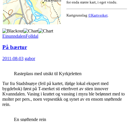
for enda større kart, i eget vindu.
Kartgrunnlag
©Kartverket
.
Einunndalen
Folldal
På bærtur
2011-08-03
gabor
Rasteplass med utsikt til Kyrkjeletten
Tur fra Stadsbuøye (feil på kartet, ifølge lokal ekspert med
bygdebok) først på T-merket sti etterhvert av stien innover
Kvanndalen. Vasing i krattet og vassing i myra ble belønnet med to
molter per pers., noen vepsestikk og synet av en ensom snøftende
rein.
En snøftende rein